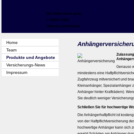
Siegfried Christner Ver­sicherungs­makler 
Wir helfen Ihnen gerne
08141 / 1462
office@s-christner.de
Home
Anhängerversicher
Team
Zulassung
Produkte und Angebote
Anhänger
Versicherungs-News
Genauso wi
Impressum
mindestens eine Haft­pflichtversic
Zugfahrzeug mitversichert und brau
Kleinanhänger, Spezialanhänger z
Anhänger hinter Krafträdern). Wenn
Sie deutlich weniger Versicherung
Schließen Sie für hochwertige 
Die Anhängerhaftpflicht ist kosten
von der Haft­pflichtversicherung 
hochwertige Anhänger kann sich zu
ersetzt Schäden am Anhänger durc