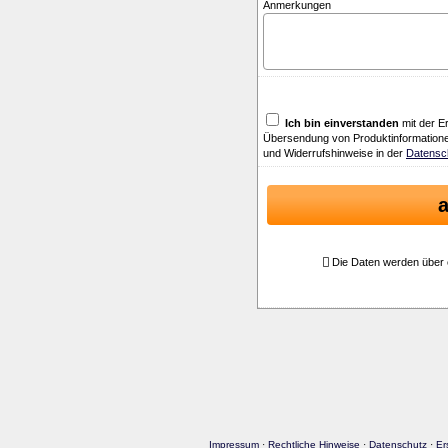
Anmerkungen
Ich bin einverstanden
mit der E
Übersendung von Produktinformatione
und Widerrufshinweise in der
Datensc
Die Daten werden über 
Impressum
·
Rechtliche Hinweise
·
Datenschutz
·
Er