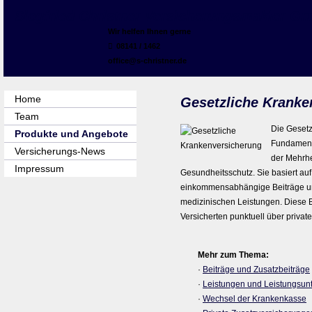
Siegfried Christner Ver­sicherungs­makler 
Wir helfen Ihnen gerne
08141 / 1462
office@s-christner.de
Home
Gesetzliche Kranken­
Team
Die Gesetzl
Produkte und Angebote
Fundament
Versicherungs-News
der Mehrhe
Impressum
Gesundheitsschutz. Sie basiert auf
einkommensabhängige Beiträge und
medizinischen Leistungen. Diese B
Versicherten punktuell über priva
Mehr zum Thema:
·
Beiträge und Zusatzbeiträge
·
Leistungen und Leistungsun
·
Wechsel der Krankenkasse