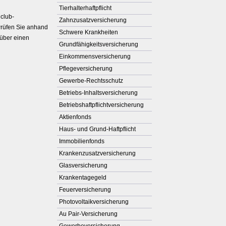
Tierhalterhaftpflicht
lclub-
Zahn­zu­satz­ver­si­che­rung
 Prüfen Sie anhand
Schwe­re Krank­hei­ten
 über einen
Grundfähigkeitsversicherung
Einkommensversicherung
Pflege­ver­si­che­rung
Gewerbe-Rechtsschutz
Betriebs-Inhaltsversicherung
Betriebshaftpflichtversicherung
Aktienfonds
Haus- und Grund-Haft­pflicht
Immobilienfonds
Kranken­zusatz­ver­si­che­rung
Glasversicherung
Krankentagegeld
Feuerversicherung
Photo­voltaik­ver­si­che­rung
Au Pair-Versicherung