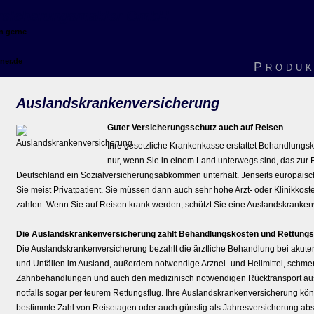
er­sicherungs­makler GmbH
en gerne
ner.de
Produk
Auslandskrankenversicherung
Guter Versicherungsschutz auch auf Reisen
Ihre gesetzliche Krankenkasse erstattet Behandlungs
nur, wenn Sie in einem Land unterwegs sind, das zur 
Deutschland ein Sozialversicherungsabkommen unterhält. Jenseits europäisc
Sie meist Privatpatient. Sie müssen dann auch sehr hohe Arzt- oder Klinikkoste
zahlen. Wenn Sie auf Reisen krank werden, schützt Sie eine Auslandskranken
Die Auslandskrankenversicherung zahlt Behandlungskosten und Rettungs
Die Auslandskrankenversicherung bezahlt die ärztliche Behandlung bei akut
und Unfällen im Ausland, außerdem notwendige Arznei- und Heilmittel, schmer
Zahnbehandlungen und auch den medizinisch notwendigen Rücktransport au
notfalls sogar per teurem Rettungsflug. Ihre Auslandskrankenversicherung kön
bestimmte Zahl von Reisetagen oder auch günstig als Jahresversicherung abs