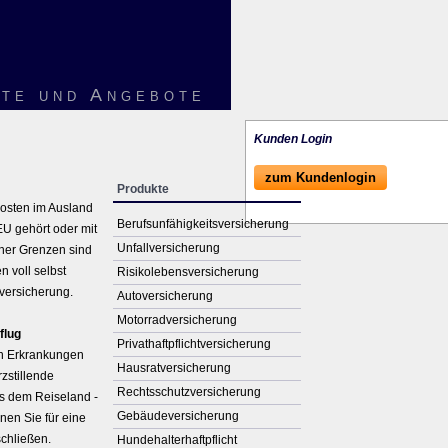
te und Angebote
Kunden Login
zum Kundenlogin
Produkte
kosten im Ausland
Berufs­unfähig­keitsversicherung
EU gehört oder mit
Unfall­ver­si­che­rung
her Grenzen sind
n voll selbst
Risiko­lebens­ver­si­che­rung
versicherung.
Auto­ver­si­che­rung
Motor­rad­ver­sicherung
flug
Privathaftpflichtversicherung
en Erkrankungen
Haus­rat­ver­si­che­rung
zstillende
Rechts­schutz­ver­si­che­rung
s dem Reiseland -
Ge­bäude­ver­si­che­rung
nen Sie für eine
chließen.
Hunde­halter­haft­pflicht