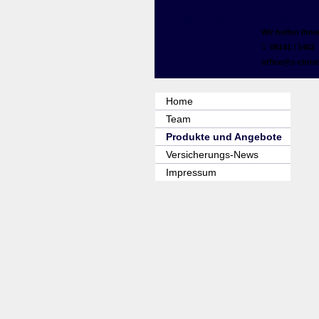
Siegfried Christner V
Wir helfen Ihn
08141 / 1462
office@s-christ
Home
Team
Produkte und Angebote
Versicherungs-News
Impressum