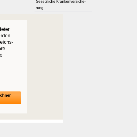
Gesetzliche Kranken­ver­si­che­
rung
ieter
erden,
leichs-
hre
re
echner