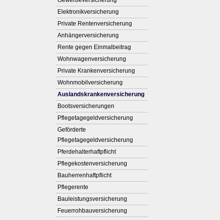
Gewerbeversicherung
Elektronikversicherung
Private Rentenversicherung
Anhängerversicherung
Rente gegen Einmalbeitrag
Wohnwagenversicherung
Private Kranken­ver­si­che­rung
Wohnmobilversicherung
Auslandskrankenversicherung
Bootsversicherungen
Pflegetagegeldversicherung
Geförderte
Pflegetagegeldversicherung
Pferdehalterhaftpflicht
Pflegekostenversicherung
Bau­herren­haft­pflicht
Pfle­ge­ren­te
Bauleistungsversicherung
Feuerrohbauversicherung