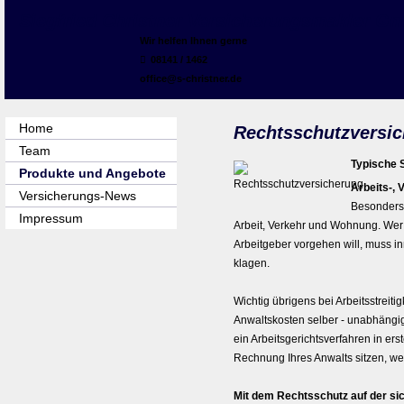
Siegfried Christner Ver­sicherungs­makler 
Wir helfen Ihnen gerne
08141 / 1462
office@s-christner.de
Home
Rechts­schutz­ver­si­
Team
Typische 
Produkte und Angebote
Arbeits-, 
Versicherungs-News
Besonders 
Impressum
Arbeit, Verkehr und Wohnung. We
Arbeitgeber vorgehen will, muss i
klagen.
Wichtig übrigens bei Arbeitsstreitigk
Anwaltskosten selber - unabhängi
ein Arbeitsgerichtsverfahren in ers
Rechnung Ihres Anwalts sitzen, wen
Mit dem Rechtsschutz auf der si