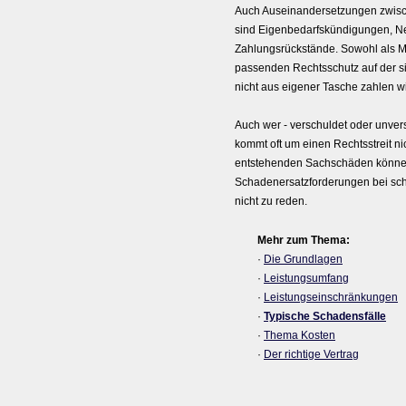
Auch Auseinandersetzungen zwische
sind Eigenbedarfskündigungen, 
Zahlungsrückstände. Sowohl als Mi
passenden Rechtsschutz auf der si
nicht aus eigener Tasche zahlen wi
Auch wer - verschuldet oder unversc
kommt oft um einen Rechtsstreit ni
entstehenden Sachschäden können
Schadenersatzforderungen bei sch
nicht zu reden.
Mehr zum Thema:
·
Die Grundlagen
·
Leistungsumfang
·
Leistungseinschränkungen
·
Typische Schadensfälle
·
Thema Kosten
·
Der richtige Vertrag