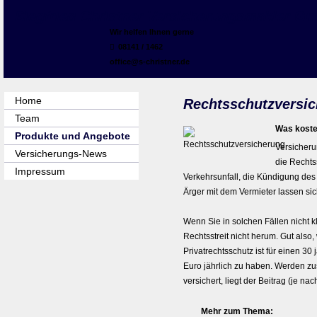
Siegfried Christner Ver­sicherungs­makler 
Wir helfen Ihnen gerne
08141 / 1462
office@s-christner.de
Home
Rechts­schutz­ver­si­
Team
Was kostet
Produkte und Angebote
Versicheru
Versicherungs-News
die Rechts­
Impressum
Verkehrsunfall, die Kündigung des
Ärger mit dem Vermieter lassen s
Wenn Sie in solchen Fällen nicht 
Rechtsstreit nicht herum. Gut also,
Privatrechtsschutz ist für einen 30
Euro jährlich zu haben. Werden zus
versichert, liegt der Beitrag (je n
Mehr zum Thema: