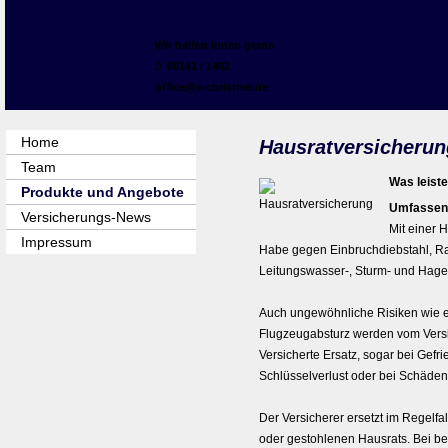
Siegfried Christner Ver­sicherungs­makler 
Wir helfen Ihnen gerne
08141 / 1462
office@s-christner.de
Home
Haus­rat­ver­si­che­ru
Team
Was leistet
Produkte und Angebote
Umfassen
Versicherungs-News
Mit einer H
Impressum
Habe gegen Einbruchdiebstahl, Rau
Leitungswasser-, Sturm- und Hage
Auch ungewöhnliche Risiken wie 
Flugzeugabsturz werden vom Versich
Versicherte Ersatz, sogar bei Gefr
Schlüsselverlust oder bei Schäde
Der Versicherer ersetzt im Regelf
oder gestohlenen Hausrats. Bei b